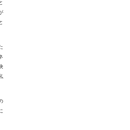
と
が
と
た
ネ
決
私
の
に