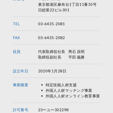
東京都港区麻布台1丁目11番10号
日総第22ビル301
TEL
03-6435-2081
FAX
03-6435-2082
役員
代表取締役社長
輿⽯ 昌明
取締役副社長
平⽥ 義勝
設立年日
2020年1月28日
事業概要
特定技能人材支援
外国人人材マッチング事業
外国人人材オンライン教育事業
許可番号
23ーユー302298