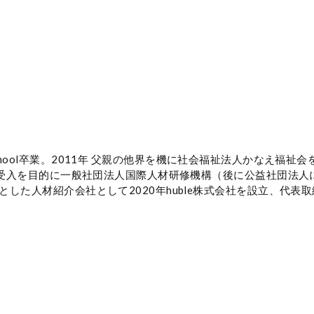
igh school卒業。2011年 ⽗親の他界を機に社会福祉法⼈かな
の受⼊を⽬的に⼀般社団法⼈国際⼈材研修機構（後に公益社団法⼈に
した⼈材紹介会社として2020年huble株式会社を設⽴、代表