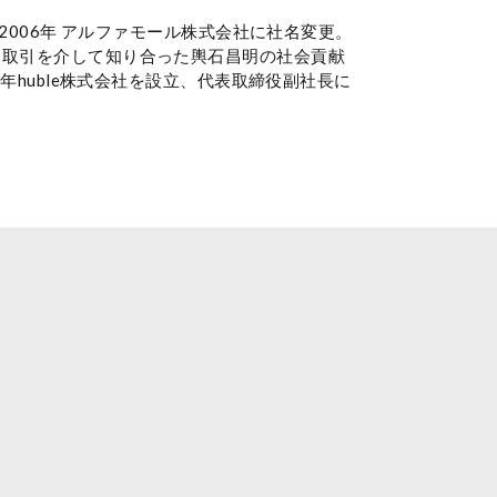
2006年 アルファモール株式会社に社名変更。
 取引を介して知り合った輿⽯昌明の社会貢献
年huble株式会社を設⽴、代表取締役副社⻑に