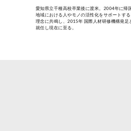
愛知県⽴千種⾼校卒業後に渡⽶。2004年に帰
地域における⼈やモノの活性化をサポートする
理念に共鳴し、2015年 国際⼈材研修機構発⾜
就任し現在に⾄る。