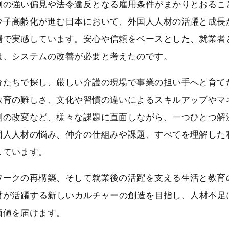
側の強い偏見や法令違反となる雇用条件がまかりとおるこ
少子高齢化が進む日本において、外国人人材の活躍と成長
場で実感しています。安心や信頼をベースとした、就業者
は、システムの改善が必要と考えたのです。
分たちで探し、厳しい介護の現場で事業の担い手へと育て
教育の難しさ、文化や習慣の違いによるスキルアップやマ
制の改変など、様々な課題に直面しながら、一つひとつ解
国人人材の悩み、仲介の仕組みや課題、すべてを理解した
しています。
ワークの再構築、そして就業後の活躍を支える生活と教育
人人材が活躍する新しいカルチャーの創造を目指し、人材不足
価値を届けます。