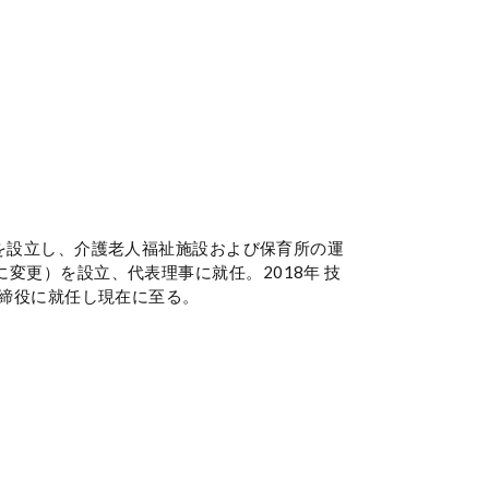
え福祉会を設⽴し、介護⽼⼈福祉施設および保育所の運
変更）を設⽴、代表理事に就任。2018年 技
取締役に就任し現在に⾄る。