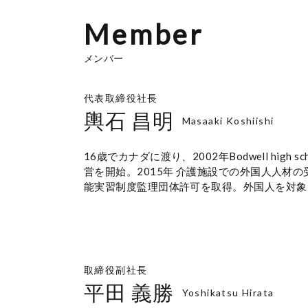
Member
メンバー
代表取締役社⻑
輿⽯ 昌明
Masaaki Koshiishi
16歳でカナダに渡り、2002年Bodwell h
営を開始。2015年 介護施設での外国⼈⼈材
能実習制度監理団体許可を取得。外国⼈を対象と
取締役副社⻑
平⽥ 義勝
Yoshikatsu Hirata